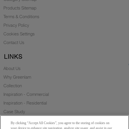
Products Sitemap
Terms & Conditions
Privacy Policy
Cookies Settings
Contact Us
LINKS
About Us
Why Greenlam
Collection
Inspiration - Commercial
Inspiration - Residential
Case Study
Trends
By clicking “Accept All Cookies”, you agree to the storing of cookies on
Resources
your device to enhance site navigation, analyze site usage, and assist in our