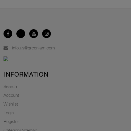
info.us@greenlam.com
INFORMATION
Search
Account
Wishlist
Login
Register
Category Sitemap