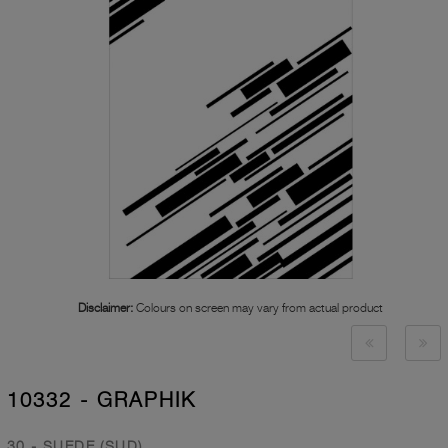
Disclaimer:
Colours on screen may vary from actual product
10332 - GRAPHIK
30 - SUEDE (SUD)