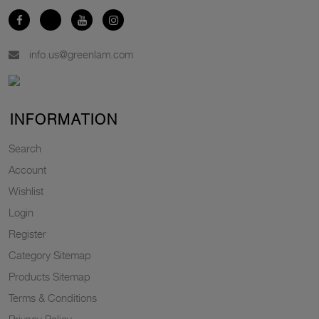
info.us@greenlam.com
INFORMATION
Search
Account
Wishlist
Login
Register
Category Sitemap
Products Sitemap
Terms & Conditions
Privacy Policy