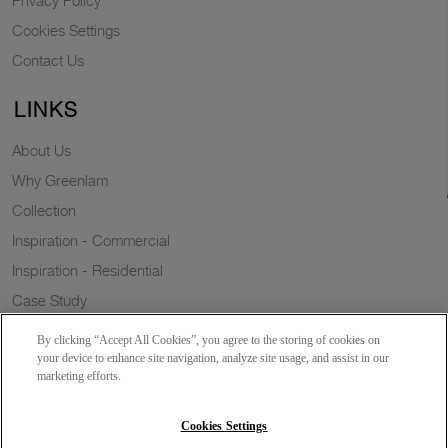
Cookies Settings
Contact Us
LINKS
About Us
Why Greenlam
Collection
Inspiration - Commercial
Inspiration - Residential
Case Study
Trends
By clicking “Accept All Cookies”, you agree to the storing of cookies on
Resources
your device to enhance site navigation, analyze site usage, and assist in our
marketing efforts.
News
Sustainability
Cookies Settings